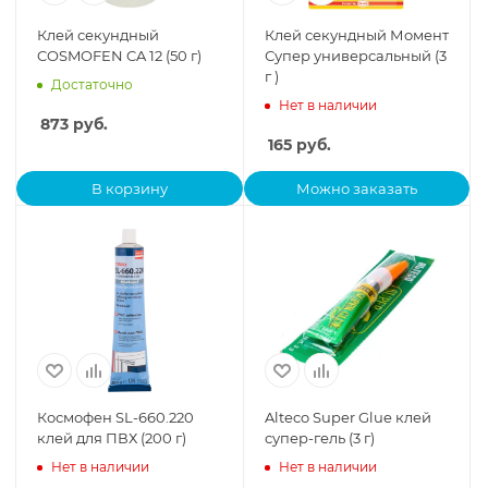
Клей секундный
Клей секундный Момент
COSMOFEN CA 12 (50 г)
Супер универсальный (3
г )
Достаточно
Нет в наличии
873
руб.
165
руб.
В корзину
Можно заказать
Космофен SL-660.220
Alteco Super Glue клей
клей для ПВХ (200 г)
супер-гель (3 г)
Нет в наличии
Нет в наличии