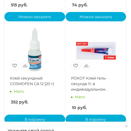
515
руб.
74
руб.
Можно заказать
Можно заказать
Клей секундный
РОКОТ Клей гель-
COSMOFEN CA 12 (20 г)
секунда 1г, в
индивидуальном
Мало
блистере (карта 12
Мало
тюбиков)
352
руб.
10
руб.
В корзину
В корзину
Укажите свой город