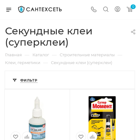
0
Секундные клеи
(суперклеи)
—
—
—
Главная
Каталог
Строительные материалы
—
Клеи, герметики
Секундные клеи (суперклеи)
ФИЛЬТР