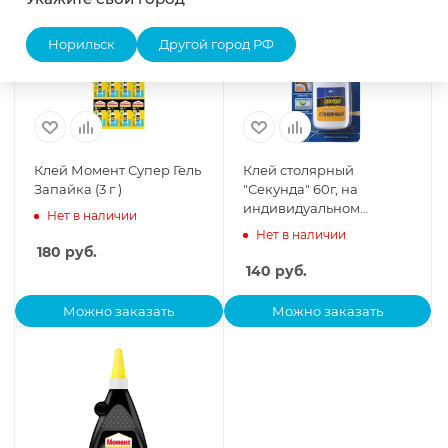
Норильск
Другой город РФ
Клей Момент Супер Гель
Клей столярный
Запайка (3 г )
"Секунда" 60г, на
индивидуальном
Нет в наличии
блистере, 403-073
Нет в наличии
180
руб.
140
руб.
Можно заказать
Можно заказать