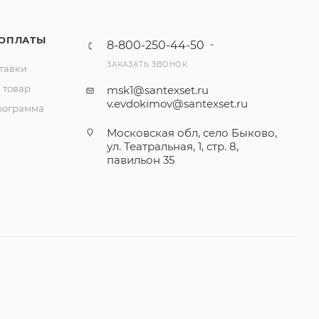
 ОПЛАТЫ
8-800-250-44-50
ЗАКАЗАТЬ ЗВОНОК
тавки
 товар
msk1@santexset.ru
v.evdokimov@santexset.ru
рограмма
Московская обл, село Быково,
ул. Театральная, 1, стр. 8,
павильон 35