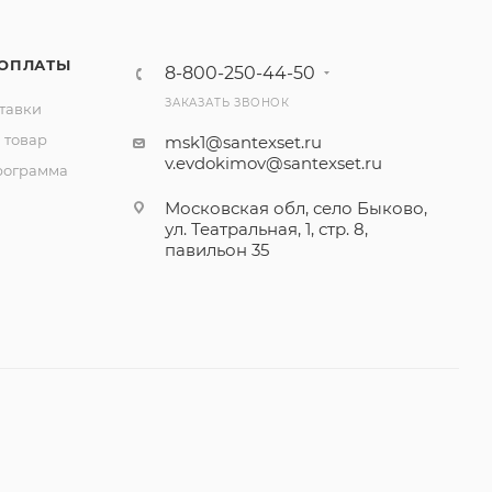
 ОПЛАТЫ
8-800-250-44-50
ЗАКАЗАТЬ ЗВОНОК
тавки
 товар
msk1@santexset.ru
v.evdokimov@santexset.ru
рограмма
Московская обл, село Быково,
ул. Театральная, 1, стр. 8,
павильон 35