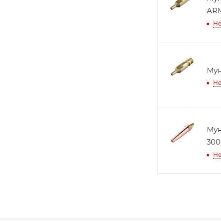
AR
Не
Мун
Не
Мун
300
Не