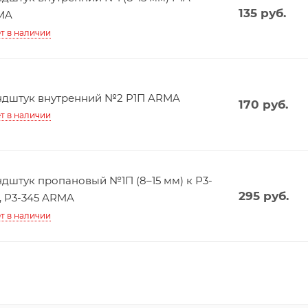
135
руб.
MA
т в наличии
дштук внутренний №2 P1П ARMA
170
руб.
т в наличии
дштук пропановый №1П (8–15 мм) к Р3-
295
руб.
, Р3-345 ARMA
т в наличии