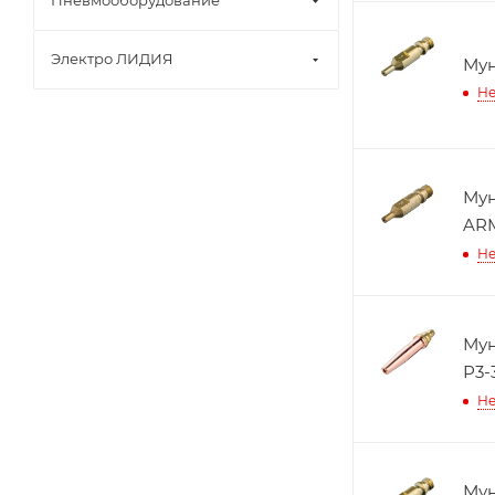
Пневмооборудование
Электро ЛИДИЯ
Мун
Не
Мун
AR
Не
Мун
Р3-
Не
Мун