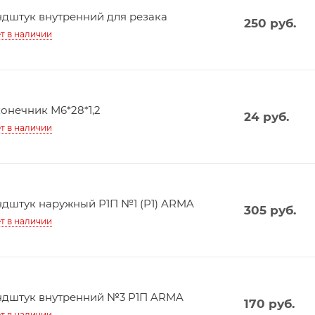
дштук внутренний для резака
250
руб.
т в наличии
онечник М6*28*1,2
24
руб.
т в наличии
дштук наружный Р1П №1 (P1) ARMA
305
руб.
т в наличии
дштук внутренний №3 P1П ARMA
170
руб.
т в наличии