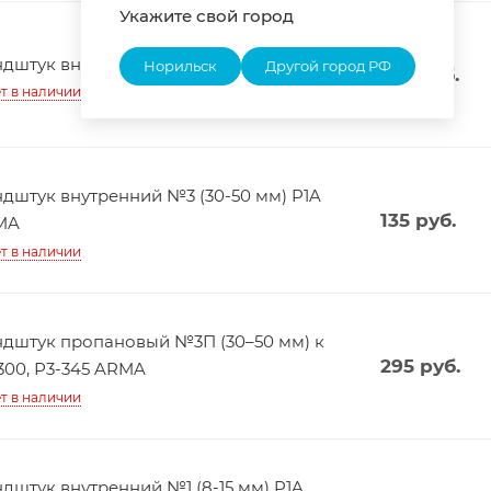
Укажите свой город
дштук внутренний №1 P1П ARMA
Норильск
Другой город РФ
170
руб.
т в наличии
дштук внутренний №3 (30-50 мм) P1A
135
руб.
MA
т в наличии
дштук пропановый №3П (30–50 мм) к
295
руб.
300, Р3-345 ARMA
т в наличии
дштук внутренний №1 (8-15 мм) P1A