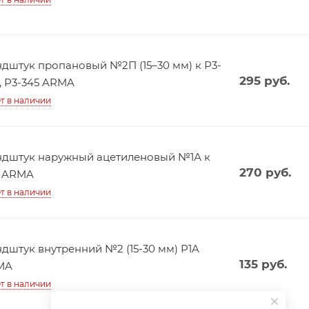
дштук пропановый №2П (15–30 мм) к Р3-
295
руб.
, Р3-345 ARMA
т в наличии
дштук наружный ацетиленовый №1А к
270
руб.
A ARMA
т в наличии
дштук внутренний №2 (15-30 мм) P1A
135
руб.
MA
т в наличии