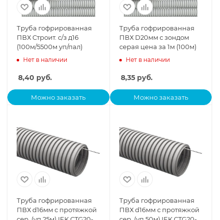
Труба гофрированная
Труба гофрированная
ПВХ Строит. с/з д16
ПВХ D20мм с зондом
(100м/5500м уп/пал)
серая цена за 1м (100м)
Нет в наличии
Нет в наличии
8,40
руб.
8,35
руб.
Можно заказать
Можно заказать
Труба гофрированная
Труба гофрированная
ПВХ d16мм с протяжкой
ПВХ d16мм с протяжкой
сер. (уп.25м) IEK CTG20-
сер. (уп.50м) IEK CTG20-