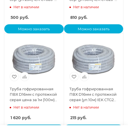
16-K41-025I
16-K41-050I
Нет в наличии
Нет в наличии
500
руб.
810
руб.
Можно заказать
Можно заказать
Труба гофрированная
Труба гофрированная
ПВХ D16мм с протяжкой
ПВХ D16мм с протяжкой
серая цена за 1м (100м)
серая (уп.10м) IEK CTG20-
IEK CTG20-16-K41-100I
16-K41-010I
Нет в наличии
Нет в наличии
1 620
руб.
215
руб.