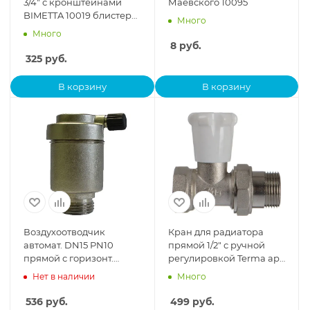
3/4" с кронштейнами
Маевского 10095
BIMETTA 10019 блистер
Много
(9 предметов)
Много
8
руб.
325
руб.
В корзину
В корзину
Воздухоотводчик
Кран для радиатора
автомат. DN15 PN10
прямой 1/2" с ручной
прямой с горизонт.
регулировкой Terma арт.
выпуском
33951
Нет в наличии
Много
Пензапромарматура
536
руб.
499
руб.