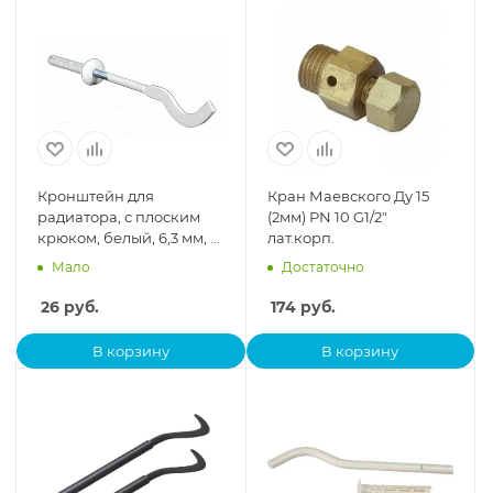
Кронштейн для
Кран Маевского Ду 15
радиатора, с плоским
(2мм) PN 10 G1/2"
крюком, белый, 6,3 мм, с
лат.корп.
дюб., "СИМТЕК"
Мало
Достаточно
26
руб.
174
руб.
В корзину
В корзину