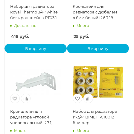
Набор для радиатора
Кронштейн для
Royal Thermo 3/4'' white
радиатора с дюбелем
без кронштейна RT03.1
д.8мм белый К.6.7.18
круглый 180х7мм
Достаточно
Много
416
руб.
25
руб.
В корзину
В корзину
Кронштейн для
Набор для радиатора
радиатора угловой
1"-3/4" BIMETTA 10012
универсальный К.7.1,
блистер
белый 1.1.2.9 (20 К*)
Много
Много