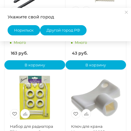
Укажите свой город
Комплект плоских
Кронштейн для
кронштейнов с
радиатора с дюбелем
Норильск
Другой город РФ
дюбелями 7,2х170мм,
9Х200 белый БПЛ013
черные RT06-01
Много
Много
163
руб.
43
руб.
В корзину
В корзину
Набор для радиатора
Ключ для крана