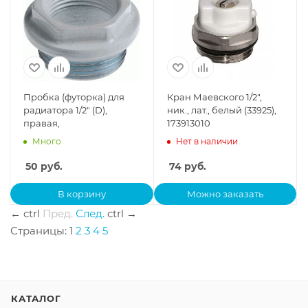
Пробка (футорка) для
Кран Маевского 1/2",
радиатора 1/2" (D),
ник., лат., белый (33925),
правая,
173913010
Много
Нет в наличии
50
руб.
74
руб.
В корзину
Можно заказать
←
ctrl
Пред.
След.
ctrl
→
Страницы:
1
2
3
4
5
КАТАЛОГ