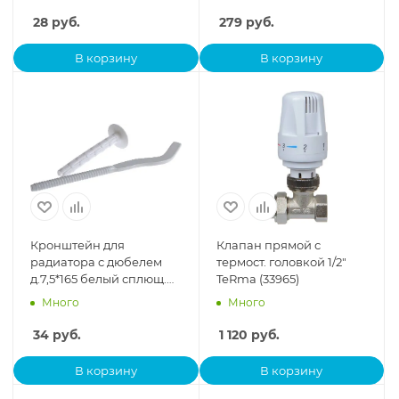
28
руб.
279
руб.
В корзину
В корзину
Кронштейн для
Клапан прямой с
радиатора с дюбелем
термост. головкой 1/2"
д.7,5*165 белый сплющ.
TeRma (33965)
BIMETTA 10009
Много
Много
34
руб.
1 120
руб.
В корзину
В корзину