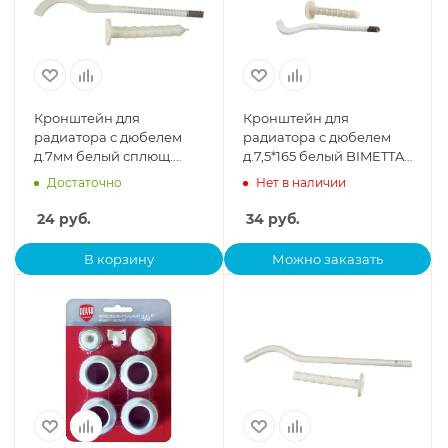
Кронштейн для
Кронштейн для
радиатора с дюбелем
радиатора с дюбелем
д.7мм белый сплющ.
д.7,5*165 белый BIMETTA
К.6.7.18ф 180х7мм
10008
Достаточно
Нет в наличии
24
руб.
34
руб.
В корзину
Можно заказать