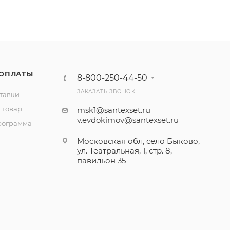
 ОПЛАТЫ
8-800-250-44-50
ЗАКАЗАТЬ ЗВОНОК
тавки
 товар
msk1@santexset.ru
v.evdokimov@santexset.ru
рограмма
Московская обл, село Быково,
ул. Театральная, 1, стр. 8,
павильон 35