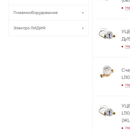
(бе
Не
Пневмооборудование
Электро ЛИДИЯ
УЦЕ
Ду1
Не
Сче
L11
Не
УЦЕ
L11
(ЖЦ
Не