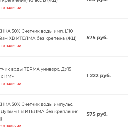
з крепления) Класс В (ЖЦ)
т в наличии
НКА 50% Счетчик воды имп. L110
575
руб.
5мм ХВ ИТЕЛМА без крепежа (ЖЦ)
т в наличии
тчик воды TERMA универс. ДУ15
1 222
руб.
0 с КМЧ
т в наличии
НКА 50% Счетчик воды импульс.
0 Ду15мм ГВ ИТЕЛМА без крепления
575
руб.
)
т в наличии