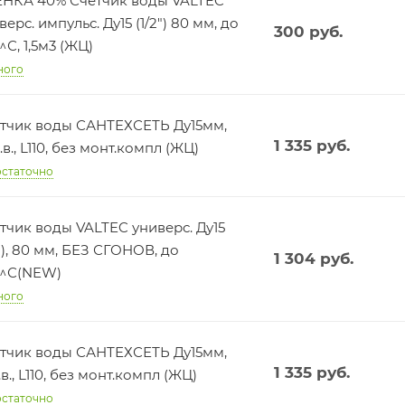
НКА 40% Счетчик воды VALTEC
верс. импульс. Ду15 (1/2") 80 мм, до
300
руб.
^С, 1,5м3 (ЖЦ)
ного
тчик воды САНТЕХСЕТЬ Ду15мм,
1 335
руб.
.в., L110, без монт.компл (ЖЦ)
статочно
тчик воды VALTEC универс. Ду15
2"), 80 мм, БЕЗ СГОНОВ, до
1 304
руб.
0^С(NEW)
ного
тчик воды САНТЕХСЕТЬ Ду15мм,
1 335
руб.
.в., L110, без монт.компл (ЖЦ)
статочно