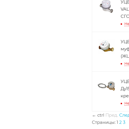
УЦЕ
VAL
СГО
Не
УЦЕ
муф
(ЖЦ
Не
УЦЕ
Ду1
кре
Не
←
ctrl
Пред.
След
Страницы:
1
2
3