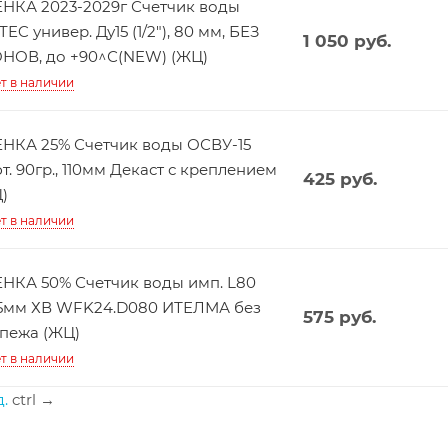
НКА 2023-2029г Счетчик воды
TEC универ. Ду15 (1/2"), 80 мм, БЕЗ
1 050
руб.
НОВ, до +90^С(NEW) (ЖЦ)
т в наличии
НКА 25% Счетчик воды ОСВУ-15
т. 90гр., 110мм Декаст с креплением
425
руб.
)
т в наличии
НКА 50% Счетчик воды имп. L80
5мм ХВ WFK24.D080 ИТЕЛМА без
575
руб.
пежа (ЖЦ)
т в наличии
.
ctrl
→