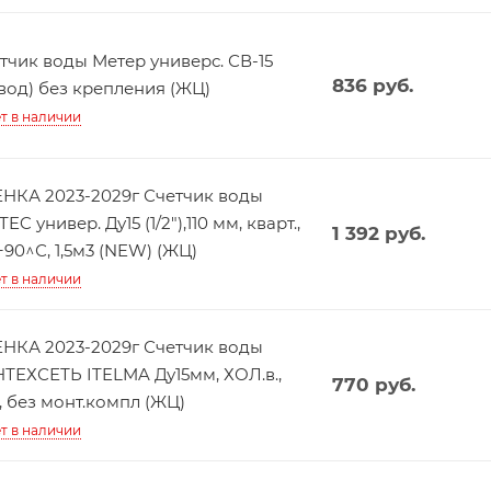
тчик воды Метер универс. СВ-15
836
руб.
вод) без крепления (ЖЦ)
т в наличии
НКА 2023-2029г Счетчик воды
EC универ. Ду15 (1/2"),110 мм, кварт.,
1 392
руб.
+90^С, 1,5м3 (NEW) (ЖЦ)
т в наличии
НКА 2023-2029г Счетчик воды
ТЕХСЕТЬ ITELMA Ду15мм, ХОЛ.в.,
770
руб.
0, без монт.компл (ЖЦ)
т в наличии