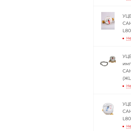
УЦЕ
САН
L80
Не
УЦЕ
имп
САН
(ЖЦ
Не
УЦЕ
САН
L80
Не