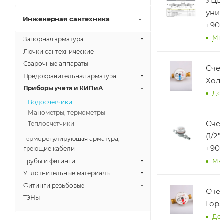
УЦЕ
уни
Инженерная сантехника
+90
М
Запорная арматура
Лючки сантехнические
Сварочные аппараты
Сче
Предохранительная арматура
Хол
Приборы учета и КИПиА
До
Водосчётчики
Манометры, термометры
Сче
Теплосчетчики
(1/
Терморегулирующая арматура,
+9
греющие кабели
М
Трубы и фитинги
Уплотнительные материалы
Фитинги резьбовые
Сче
ТЭНы
Гор
До