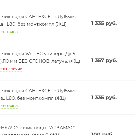
тчик воды САНТЕХСЕТЬ Ду15мм,
1 335
руб.
.в., L80, без монт.компл (ЖЦ)
статочно
тчик воды VALTEC универс. Ду15
1 357
руб.
2"),110 мм БЕЗ СГОНОВ, латунь, (ЖЦ)
т в наличии
тчик воды САНТЕХСЕТЬ Ду15мм,
1 335
руб.
.в., L80, без монт.компл (ЖЦ)
статочно
НКА! Счетчик воды, "АРЗАМАС"
100
руб.