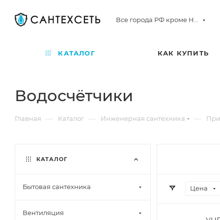
Все города РФ кроме Норильска
КАТАЛОГ
КАК КУПИТЬ
Водосчётчики
—
—
—
Главная
Каталог
Инженерная сантехника
При
КАТАЛОГ
Бытовая сантехника
Цена
Вентиляция