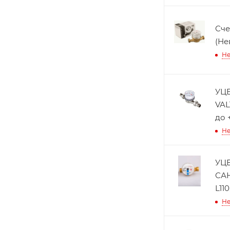
Сче
(Не
Не
УЦЕ
VALT
до 
Не
УЦЕ
САН
L11
Не