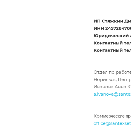
ИП Стяжкин Дм
ИНН 2457284700
Юридический ад
Контактный тел
Контактный тел
Отдел по работе
Норильск, Центр
Иванова Анна Юр
a.ivanova@santex
Ком
мерче
ские п
office@santexset