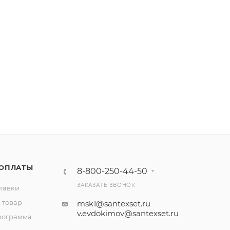
 ОПЛАТЫ
8-800-250-44-50
ЗАКАЗАТЬ ЗВОНОК
тавки
 товар
msk1@santexset.ru
v.evdokimov@santexset.ru
рограмма