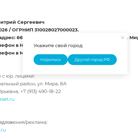
итрий Сергеевич
26 / ОГРНИП 310028027000023.
рес: 663302, Красноярский край, г. Норильск, ул. Мира
ефон в Норильске: 8 913 490-03-30
Укажите свой город
ефон в Москве: 8 800 250-44-50
Норильск
Другой город РФ
 с юр. лицами:
альный район, ул. Мира, 8А
ьевна, +7 (913) 490-18-22
set.ru
ения/реклама:
редлож
.ru