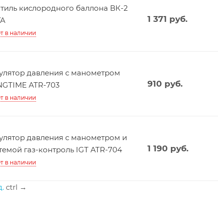
тиль кислородного баллона ВК-2
1 371
руб.
ГА
т в наличии
улятор давления с манометром
910
руб.
GTIME ATR-703
т в наличии
улятор давления с манометром и
1 190
руб.
темой газ-контроль IGT ATR-704
т в наличии
.
ctrl
→