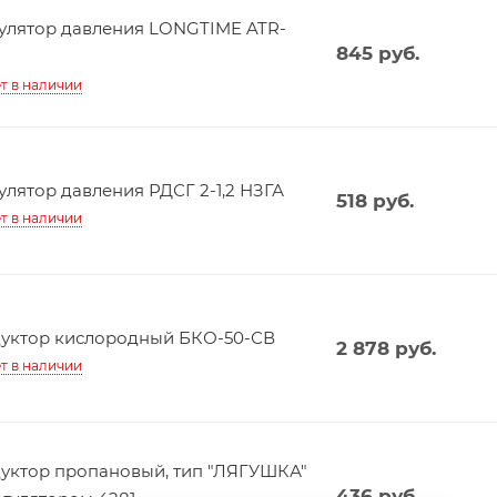
улятор давления LONGTIME ATR-
845
руб.
т в наличии
улятор давления РДСГ 2-1,2 НЗГА
518
руб.
т в наличии
уктор кислородный БКО-50-СВ
2 878
руб.
т в наличии
уктор пропановый, тип "ЛЯГУШКА"
436
руб.