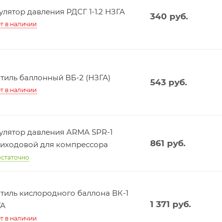
улятор давления РДСГ 1-1.2 НЗГА
340
руб.
т в наличии
тиль баллонный ВБ-2 (НЗГА)
543
руб.
т в наличии
улятор давления ARMA SPR-1
861
руб.
иходовой для компрессора
статочно
тиль кислородного баллона ВК-1
1 371
руб.
ГА
т в наличии