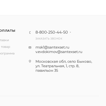
 ОПЛАТЫ
8-800-250-44-50
ЗАКАЗАТЬ ЗВОНОК
тавки
 товар
msk1@santexset.ru
v.evdokimov@santexset.ru
рограмма
Московская обл, село Быково,
ул. Театральная, 1, стр. 8,
павильон 35