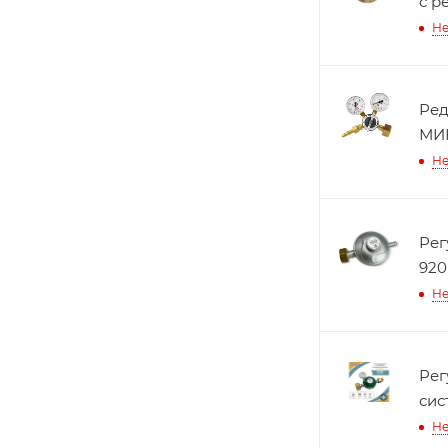
с р
Не
Ред
МИ
Не
Рег
920
Не
Рег
сис
Не