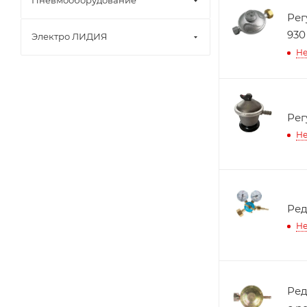
Пневмооборудование
Рег
930
Электро ЛИДИЯ
Не
Рег
Не
Ред
Не
Ред