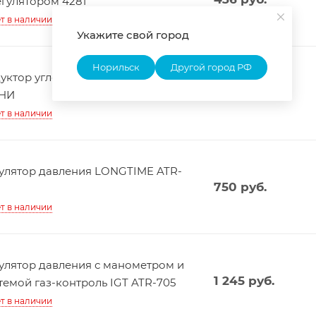
егулятором 4281
т в наличии
Укажите свой город
Норильск
Другой город РФ
уктор углекислотный ARMA УР-6-6
976
руб.
НИ
т в наличии
улятор давления LONGTIME ATR-
750
руб.
т в наличии
улятор давления с манометром и
1 245
руб.
темой газ-контроль IGT ATR-705
т в наличии