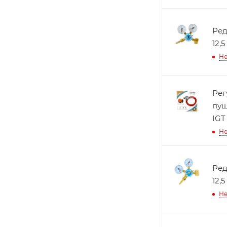
Ред
12,
Не
Рег
пуш
IGT
Не
Ред
12,
Не