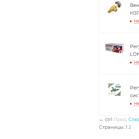
Вен
НЗ
Не
Рег
LON
Не
Рег
сис
Не
←
ctrl
Пред.
След
Страницы:
1
2