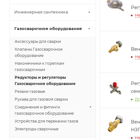
Рег
Инженерная сантехника
Не
Газосварочное оборудование
Аксессуары для сварки
Вен
Клапаны Газосварочное
оборудование
Не
Наконечники к горелкам
газосварочным
Редукторы и регуляторы
Рег
Газосварочное оборудование
сем
Резаки газовые
До
Рукава для газовой сварки
Соединения и фитинги
газосварочное оборудование
Устройства для перекачки газов
Вен
Электроды сварочные
НЗ
Не