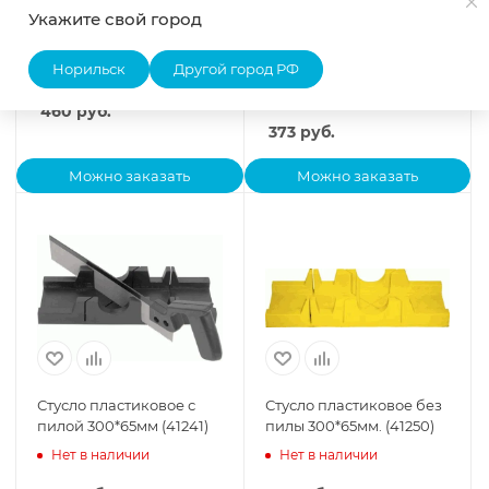
Укажите свой город
Ножовка по металлу
Ножовка по металлу с
Профи 300мм (40065)
деревянной ручкой
300мм (40051)
Норильск
Другой город РФ
Нет в наличии
Нет в наличии
460
руб.
373
руб.
Можно заказать
Можно заказать
Стусло пластиковое с
Стусло пластиковое без
пилой 300*65мм (41241)
пилы 300*65мм. (41250)
Нет в наличии
Нет в наличии