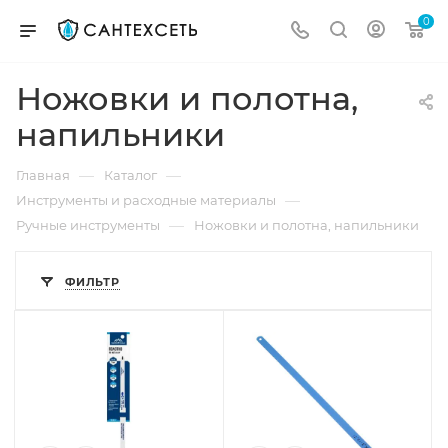
0
Ножовки и полотна,
напильники
—
—
Главная
Каталог
—
Инструменты и расходные материалы
—
Ручные инструменты
Ножовки и полотна, напильники
ФИЛЬТР