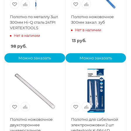
Полотно по металлу 3шт.
Полотно ножовочное
300мм Hi-Q сталь 24TPI
300мм закал. зуб
VERTEXTOOLS
Нет в наличии
Нет в наличии
13
руб.
98
руб.
Можно заказать
Можно заказать
Полотно ножовочное
Полотно для сабельной
двухстороннее
электроножовки 2 шт
универсальное
vertextools K-S644D