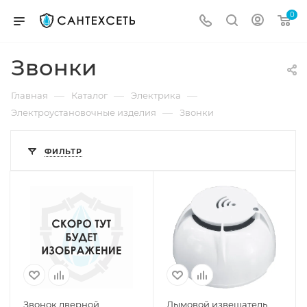
0
Звонки
—
—
—
Главная
Каталог
Электрика
—
Электроустановочные изделия
Звонки
ФИЛЬТР
Звонок дверной
Дымовой извещатель